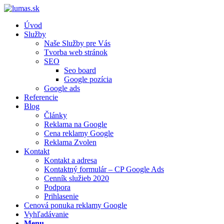
Úvod
Služby
Naše Služby pre Vás
Tvorba web stránok
SEO
Seo board
Google pozícia
Google ads
Referencie
Blog
Články
Reklama na Google
Cena reklamy Google
Reklama Zvolen
Kontakt
Kontakt a adresa
Kontaktný formulár – CP Google Ads
Cenník služieb 2020
Podpora
Prihlasenie
Cenová ponuka reklamy Google
Vyhľadávanie
Menu