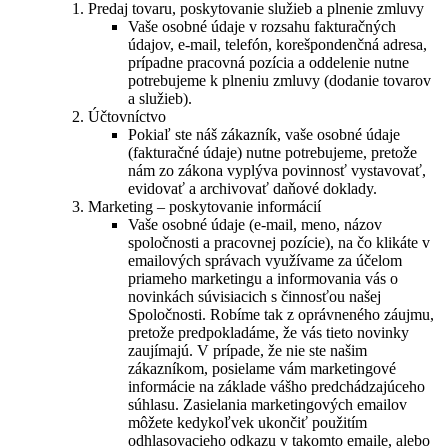
Predaj tovaru, poskytovanie služieb a plnenie zmluvy
Vaše osobné údaje v rozsahu fakturačných
údajov, e-mail, telefón, korešpondenčná adresa,
prípadne pracovná pozícia a oddelenie nutne
potrebujeme k plneniu zmluvy (dodanie tovarov
a služieb).
Účtovníctvo
Pokiaľ ste náš zákazník, vaše osobné údaje
(fakturačné údaje) nutne potrebujeme, pretože
nám zo zákona vyplýva povinnosť vystavovať,
evidovať a archivovať daňové doklady.
Marketing – poskytovanie informácií
Vaše osobné údaje (e-mail, meno, názov
spoločnosti a pracovnej pozície), na čo klikáte v
emailových správach využívame za účelom
priameho marketingu a informovania vás o
novinkách súvisiacich s činnosťou našej
Spoločnosti. Robíme tak z oprávneného záujmu,
pretože predpokladáme, že vás tieto novinky
zaujímajú. V prípade, že nie ste našim
zákazníkom, posielame vám marketingové
informácie na základe vášho predchádzajúceho
súhlasu. Zasielania marketingových emailov
môžete kedykoľvek ukončiť použitím
odhlasovacieho odkazu v takomto emaile, alebo