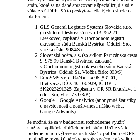
strán, ktoré sa na dané spracovanie špecializujú a sú v
súlade s GDPR. Sú to poskytovatelia týchto služieb a
platforiem:
GLS General Logistics Systems Slovakia s.r.o.
(so sídlom Lieskovská cesta 13, 962 21
Lieskovec, zapísaná v Obchodnom registri
okresného súdu Banská Bystrica, Oddiel: Sro,
vložka číslo: 9084/S).
Slovenská pošta, a.s. (so sídlom Partizánska cesta
9, 975 99 Banská Bystrica, zapísaná
v Obchodnom registri okresného súdu Banská
Bystrica, Oddiel: Sa, Vložka číslo: 803/S).
EuroSMS s.r.o., Račianska 96, 831 01,
Bratislava, IČO: 46 166 939, IČ DPH:
SK2023291325, Zapísaná v OR SR Bratislava 1,
odd.: Sro, vl.č.: 73978/B).
Google – Google Analytics (anonymné štatistiky
o návštevnosti a používanosti nášho webu,
Google Adwords).
Je možné, že sa v budúcnosti rozhodneme využiť
služby a aplikácie ďalších tretích strán. Určite však
budeme pri ich výbere na nich klásť z pohľadu GDPR
minimálne rovnaké nároky na zabezpečenie a kvalitu