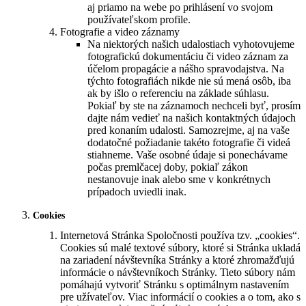
aj priamo na webe po prihlásení vo svojom
používateľskom profile.
Fotografie a video záznamy
Na niektorých našich udalostiach vyhotovujeme
fotografickú dokumentáciu či video záznam za
účelom propagácie a nášho spravodajstva. Na
týchto fotografiách nikde nie sú mená osôb, iba
ak by išlo o referenciu na základe súhlasu.
Pokiaľ by ste na záznamoch nechceli byť, prosím
dajte nám vedieť na našich kontaktných údajoch
pred konaním udalosti. Samozrejme, aj na vaše
dodatočné požiadanie takéto fotografie či videá
stiahneme. Vaše osobné údaje si ponechávame
počas premlčacej doby, pokiaľ zákon
nestanovuje inak alebo sme v konkrétnych
prípadoch uviedli inak.
Cookies
Internetová Stránka Spoločnosti používa tzv. „cookies“.
Cookies sú malé textové súbory, ktoré si Stránka ukladá
na zariadení návštevníka Stránky a ktoré zhromažďujú
informácie o návštevníkoch Stránky. Tieto súbory nám
pomáhajú vytvoriť Stránku s optimálnym nastavením
pre užívateľov. Viac informácií o cookies a o tom, ako s