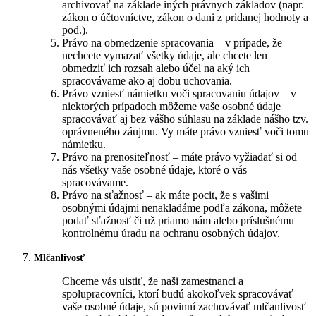
archivovať na základe iných právnych základov (napr.
zákon o účtovníctve, zákon o dani z pridanej hodnoty a
pod.).
Právo na obmedzenie spracovania – v prípade, že
nechcete vymazať všetky údaje, ale chcete len
obmedziť ich rozsah alebo účel na aký ich
spracovávame ako aj dobu uchovania.
Právo vzniesť námietku voči spracovaniu údajov – v
niektorých prípadoch môžeme vaše osobné údaje
spracovávať aj bez vášho súhlasu na základe nášho tzv.
oprávneného záujmu. Vy máte právo vzniesť voči tomu
námietku.
Právo na prenositeľnosť – máte právo vyžiadať si od
nás všetky vaše osobné údaje, ktoré o vás
spracovávame.
Právo na sťažnosť – ak máte pocit, že s vašimi
osobnými údajmi nenakladáme podľa zákona, môžete
podať sťažnosť či už priamo nám alebo príslušnému
kontrolnému úradu na ochranu osobných údajov.
Mlčanlivosť
Chceme vás uistiť, že naši zamestnanci a
spolupracovníci, ktorí budú akokoľvek spracovávať
vaše osobné údaje, sú povinní zachovávať mlčanlivosť