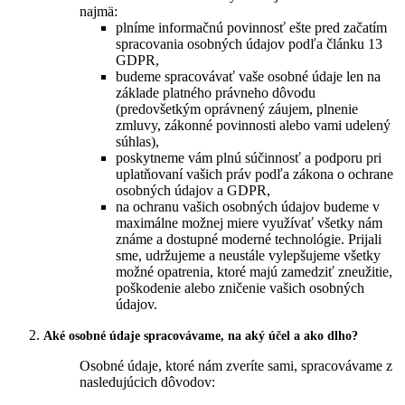
najmä:
plníme informačnú povinnosť ešte pred začatím
spracovania osobných údajov podľa článku 13
GDPR,
budeme spracovávať vaše osobné údaje len na
základe platného právneho dôvodu
(predovšetkým oprávnený záujem, plnenie
zmluvy, zákonné povinnosti alebo vami udelený
súhlas),
poskytneme vám plnú súčinnosť a podporu pri
uplatňovaní vašich práv podľa zákona o ochrane
osobných údajov a GDPR,
na ochranu vašich osobných údajov budeme v
maximálne možnej miere využívať všetky nám
známe a dostupné moderné technológie. Prijali
sme, udržujeme a neustále vylepšujeme všetky
možné opatrenia, ktoré majú zamedziť zneužitie,
poškodenie alebo zničenie vašich osobných
údajov.
Aké osobné údaje spracovávame, na aký účel a ako dlho?
Osobné údaje, ktoré nám zveríte sami, spracovávame z
nasledujúcich dôvodov: