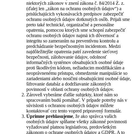
niektorých zákonov v znení zákona č. 84/2014 Z. z.
(ďalej len „zákon na ochranu osobných údajov“) a
prislúchajúcich vykonávacích predpisov zabezpečiť
ochranu osobných údajov dotknutých osôb. Prijali sme
preto také technické, organizačné a personálne
opatrenia, pomocou ktorých sme schopní zabezpečiť
ochranu osobných údajov najmä ich dôvernosť a
integritu so zameraním na preventívnu kontrolu a
predchádzanie bezpečnostným incidentom. Medzi
najdôležitejšie opatrenia patrí zavedenie sieťovej
bezpečnosti, zálohovanie údajov, odolnosť
informačných systémov obsahujúcich osobné údaje
proti škodlivým kódom, nežiaducim modifikáciám a
neoprávnenému prístupu, obmedzenie manipulácie so
zariadeniami alebo nosičmi obsahujúcimi osobné údaje,
šifrovanie databáz a dodržiavanie zákonných
povinností v oblasti ochrany osobných údajov.
Zároveň vyberáme ďalšie subjekty, ktoré nám so
spracovaním budú pomáhať. V prípade potreby nás v
súvislosti s ochranou osobných údajov môžete
kontaktovať cez tento vopred pripravený formulár.
Úprimne prehlasujeme
, že ako správca vašich
osobných údajov spĺňame všetky zákonné povinnosti
vyžadované platnou legislatívou, predovšetkým
zákonom o ochrane osobných údajov a GDPR. A to