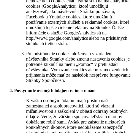
nemôže tieto cookies čítať. Patria sem najmä analytické
cookies (GoogleAnalytics), ktoré umožňujú
analyzovať, ako návštevníci Stránku používajú,
Facebook a Youtube cookies, ktoré umožňujú
používanie externých služieb a reklamné cookies, ktoré
umožňujú lepšie cielenie reklamy na Stránke. Ďalšie
informácie o službe GoogleAnalytics sú na
http://www.google.com/analytics alebo na príslušných
stránkach tretích strán.
Pre odstránenie cookies uložených v zariadení
návštevníka Stránky alebo zmenu nastavenia cookies je
potrebné kliknúť na menu „Pomoc“ v prehliadači
návštevníka. Vymazanie cookies alebo zamedzenie ich
prijímania môže mať za následok nesprávne fungovanie
Stránky Spoločnosti.
Poskytnutie osobných údajov tretím stranám
K vašim osobným údajom majú prístup naši
zamestnanci a spolupracovníci, ktorí sú viazaní
mlčanlivosťou a zaškolení v oblasti ochrany osobných
údajov. Verte, že väčšinu spracovateľských úkonov
dokážeme robiť sami. Avšak pre zaistenie niektorých
konkrétnych úkonov, ktoré nedokážeme zabezpečiť
vlastnými silami, využívame služby a aplikácie tretích