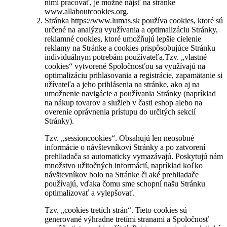
nimi pracovať, je možné nájsť na stránke
www.allaboutcookies.org.
Stránka https://www.lumas.sk používa cookies, ktoré sú
určené na analýzu využívania a optimalizáciu Stránky,
reklamné cookies, ktoré umožňujú lepšie cielenie
reklamy na Stránke a cookies prispôsobujúce Stránku
individuálnym potrebám používateľa.Tzv. „vlastné
cookies“ vytvorené Spoločnosťou sa využívajú na
optimalizáciu prihlasovania a registrácie, zapamätanie si
užívateľa a jeho prihlásenia na stránke, ako aj na
umožnenie navigácie a používania Stránky (napríklad
na nákup tovarov a služieb v časti eshop alebo na
overenie oprávnenia prístupu do určitých sekcií
Stránky).
Tzv. „sessioncookies“. Obsahujú len neosobné
informácie o návštevníkovi Stránky a po zatvorení
prehliadača sa automaticky vymazávajú. Poskytujú nám
množstvo užitočných informácií, napríklad koľko
návštevníkov bolo na Stránke či aké prehliadače
používajú, vďaka čomu sme schopní našu Stránku
optimalizovať a vylepšovať.
Tzv. „cookies tretích strán“. Tieto cookies sú
generované výhradne tretími stranami a Spoločnosť