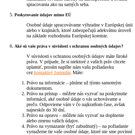
spracovania ako na samých seba.
Poskytovanie údajov mimo EÚ
Osobné údaje spracovávame výhradne v Európskej únii
alebo v krajinách, ktoré zabezpečujú adekvátnu úroveň
na základe rozhodnutia Európskej komisie.
Aké sú vaše práva v súvislosti s ochranou osobných údajov?
V súvislosti s ochranou osobných údajov máte široké
práva. V prípade, že si niektoré z vašich práv chcete
uplatniť, prosím napíšte nám vašu požiadavku
cez
kontaktný formulár
. Máte:
Právo na informácie – plníme už týmto samotným
dokumentom.
Právo na prístup – môžete nás vyzvať na poskytnutie
informácií, aké osobné údaje o vás uchovávame a
prečo. Odpovieme vám v čo najkratšom čase, avšak
najneskôr do 30 dní.
Právo na opravu – môžete nás vyzvať na doplnenie
alebo zmenu vašich údajov.
Právo na vymazanie (byť zabudnutý) – na požiadanie
vymažeme tie vaše osobné údaje, ktoré nie sme povinní