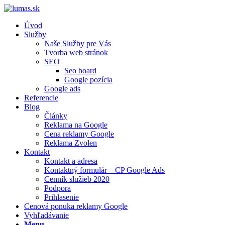
Úvod
Služby
Naše Služby pre Vás
Tvorba web stránok
SEO
Seo board
Google pozícia
Google ads
Referencie
Blog
Články
Reklama na Google
Cena reklamy Google
Reklama Zvolen
Kontakt
Kontakt a adresa
Kontaktný formulár – CP Google Ads
Cenník služieb 2020
Podpora
Prihlasenie
Cenová ponuka reklamy Google
Vyhľadávanie
Menu