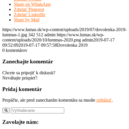
Share on WhatsApp
Zdielať Pinterest
Zdielať LinkedIn
Share by Mail
https://www.lumas.sk/wp-content/uploads/2019/07/dovolenka-2019-
lummas-1.jpg
342
512
admin
https://www.lumas.sk/wp-
content/uploads/2020/10/lummas-2020.png
admin
2019-07-17
09:52:09
2019-07-17 09:57:58
Dovolenka 2019
0
komentárov
Zanechajte komentár
Chcete sa pripojiť k diskusii?
Neváhajte prispieť!
Pridaj komentár
Prepáčte, ale pred zanechaním komentára sa musíte
prihlásiť
.
Zavolajte nám: