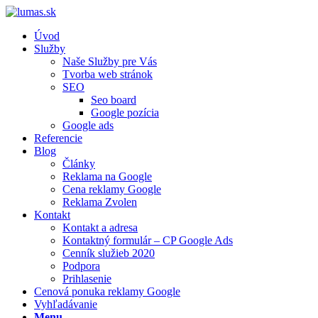
Úvod
Služby
Naše Služby pre Vás
Tvorba web stránok
SEO
Seo board
Google pozícia
Google ads
Referencie
Blog
Články
Reklama na Google
Cena reklamy Google
Reklama Zvolen
Kontakt
Kontakt a adresa
Kontaktný formulár – CP Google Ads
Cenník služieb 2020
Podpora
Prihlasenie
Cenová ponuka reklamy Google
Vyhľadávanie
Menu