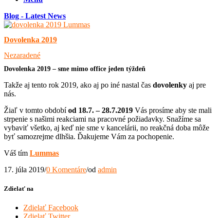
Blog - Latest News
Dovolenka 2019
Nezaradené
Dovolenka 2019 – sme mimo office jeden týždeň
Takže aj tento rok 2019, ako aj po iné nastal čas
dovolenky
aj pre
nás.
Žiaľ v tomto období
od 18.7. – 28.7.2019
Vás prosíme aby ste mali
strpenie s našimi reakciami na pracovné požiadavky. Snažíme sa
vybaviť všetko, aj keď nie sme v kancelárii, no reakčná doba môže
byť samozrejme dlhšia. Ďakujeme Vám za pochopenie.
Váš tím
Lummas
17. júla 2019
/
0 Komentáre
/
od
admin
Zdielať na
Zdielať Facebook
Zdielať Twitter