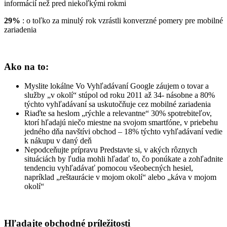
informácií než pred niekoľkými rokmi
29%
: o toľko za minulý rok vzrástli konverzné pomery pre mobilné
zariadenia
Ako na to:
Myslite lokálne Vo Vyhľadávaní Google záujem o tovar a
služby „v okolí“ stúpol od roku 2011 až 34- násobne a 80%
týchto vyhľadávaní sa uskutočňuje cez mobilné zariadenia
Riaďte sa heslom „rýchle a relevantne“ 30% spotrebiteľov,
ktorí hľadajú niečo miestne na svojom smartfóne, v priebehu
jedného dňa navštívi obchod – 18% týchto vyhľadávaní vedie
k nákupu v daný deň
Nepodceňujte prípravu Predstavte si, v akých rôznych
situáciách by ľudia mohli hľadať to, čo ponúkate a zohľadnite
tendenciu vyhľadávať pomocou všeobecných hesiel,
napríklad „reštaurácie v mojom okolí“ alebo „káva v mojom
okolí“
Hľadajte obchodné príležitosti