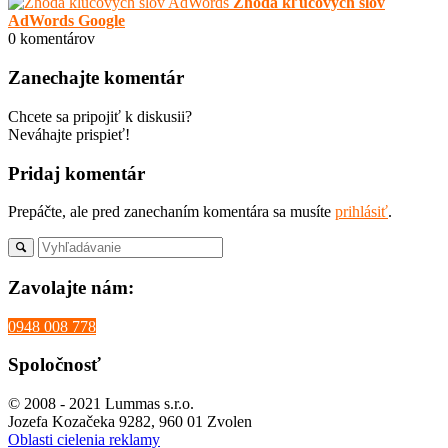
Zhoda kľúčových slov
AdWords Google
0
komentárov
Zanechajte komentár
Chcete sa pripojiť k diskusii?
Neváhajte prispieť!
Pridaj komentár
Prepáčte, ale pred zanechaním komentára sa musíte
prihlásiť
.
Zavolajte nám:
0948 008 778
Spoločnosť
© 2008 - 2021 Lummas s.r.o.
Jozefa Kozačeka 9282, 960 01 Zvolen
Oblasti cielenia reklamy