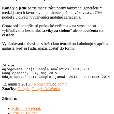
Kanály o jedle
patria medzi zástupcami takzvanej generácie Y
medzi jasných favoritov – na náraste počtu divákov sa zo 70%
podieľajú diváci využívajúci mobilné zariadenia.
Čoraz obľúbenejšie sú praktické cvičenia – na vzostupe sú
vyhľadávania hesiel ako „
cviky za stolom
“ alebo „
cvičenia na
cestách
„.
Vyhľadávania súvisiace s bežeckou tematikou kulminujú v apríli a
auguste, keď sa ľudia snažia dostať do formy.
Zdroje:

Agregované údaje Google Analytics, USA, 2015.

Google/Ipsos, USA, máj 2015.

Údaje spoločnosti Google, január 2013 - december 2014.
12. augusta 2016
/
0 Komentáre
/
od
admin
Značky:
Google
,
Google AdWords
Zdielať na
Zdielať Facebook
Zdielať Twitter