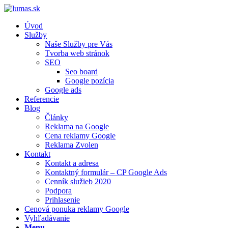
Úvod
Služby
Naše Služby pre Vás
Tvorba web stránok
SEO
Seo board
Google pozícia
Google ads
Referencie
Blog
Články
Reklama na Google
Cena reklamy Google
Reklama Zvolen
Kontakt
Kontakt a adresa
Kontaktný formulár – CP Google Ads
Cenník služieb 2020
Podpora
Prihlasenie
Cenová ponuka reklamy Google
Vyhľadávanie
Menu