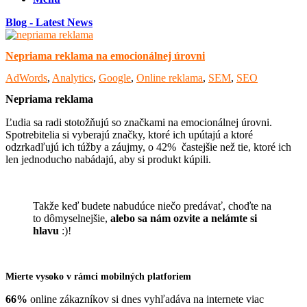
Blog - Latest News
Nepriama reklama na emocionálnej úrovni
AdWords
,
Analytics
,
Google
,
Online reklama
,
SEM
,
SEO
Nepriama reklama
Ľudia sa radi stotožňujú so značkami na emocionálnej úrovni.
Spotrebitelia si vyberajú značky, ktoré ich upútajú a ktoré
odzrkadľujú ich túžby a záujmy, o 42% častejšie než tie, ktoré ich
len jednoducho nabádajú, aby si produkt kúpili.
Takže keď budete nabudúce niečo predávať, choďte na
to dômyselnejšie,
alebo sa nám ozvite a nelámte si
hlavu
:)!
Mierte vysoko v rámci mobilných platforiem
66%
online zákazníkov si dnes vyhľadáva na internete viac