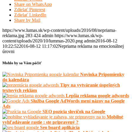
Share on WhatsApp
Zdielať Pinterest
Zdielať LinkedIn
Share by Mail
https://www.lumas.sk/wp-content/uploads/2016/08/nepriama-
reklama.jpg
283
424
admin
https://www.lumas.sk/wp-
content/uploads/2020/10/lummas-2020.png
admin
2016-08-12
10:22:52
2016-08-12 11:17:02
Nepriama reklama na emocionálnej
úrovni
Mohlo by sa Vám páčiť
Novinka Pripomienky
do kalendára
Tipy na vytváranie úspešných
textových reklám
Lepšia reklama google adwords
Služba Google AdWords mení názov na Google
Ads
SEO pozícia slovíčok na Google
Mobilné
vyhľadávanie rastie : ste pripravený ?
Seo board aplikácia