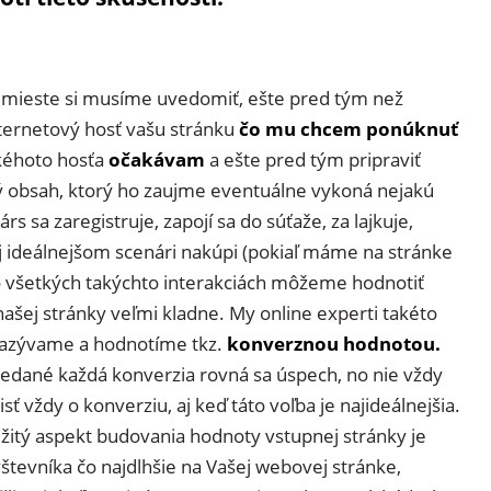
mieste si musíme uvedomiť, ešte pred tým než
nternetový hosť vašu stránku
čo mu chcem ponúknuť
akéhoto hosťa
očakávam
a ešte pred tým pripraviť
ý obsah, ktorý ho zaujme eventuálne vykoná nejakú
árs sa zaregistruje, zapojí sa do súťaže, za lajkuje,
j ideálnejšom scenári nakúpi (pokiaľ máme na stránke
o všetkých takýchto interakciách môžeme hodnotiť
ašej stránky veľmi kladne. My online experti takéto
azývame a hodnotíme tkz.
konverznou hodnotou.
edané každá konverzia rovná sa úspech, no nie vždy
sť vždy o konverziu, aj keď táto voľba je najideálnejšia.
žitý aspekt budovania hodnoty vstupnej stránky je
števníka čo najdlhšie na Vašej webovej stránke,