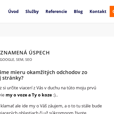
Úvod
Služby
Referencie
Blog
Kontakt
 ZNAMENÁ ÚSPECH
GOOGLE
,
SEM
,
SEO
žime mieru okamžitých odchodov zo
j stránky?
 si určite viacerí z Vás v duchu na túto moju prvú
vie
my o voze a Ty o koze
:)..
amať ale ide my o Váš záujem, a o to tu stále bude
viacerých oblastiach či už súkromnom živote,