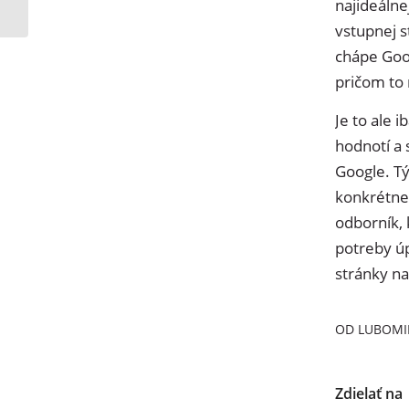
najideálne
vstupnej 
chápe Goo
pričom to 
Je to ale 
hodnotí a 
Google. Tý
konkrétne
odborník, 
potreby ú
stránky na
OD
LUBOMI
Zdielať na