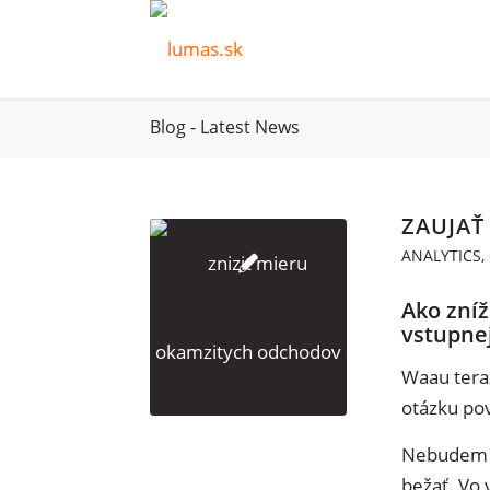
Blog - Latest News
ZAUJAŤ
ANALYTICS
,
Ako zní
vstupne
Waau teraz
otázku po
Nebudem kl
bežať. Vo 