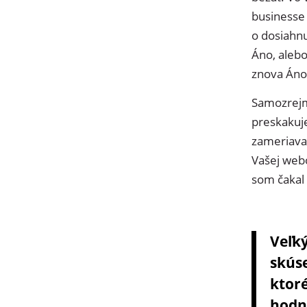
businesse
o dosiahnu
Áno, alebo
znova Áno
Samozrejme
preskakuj
zameriava
Vašej webo
som čakal 
Veľký
skús
ktoré
hodno