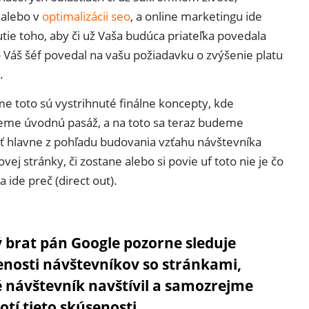
 alebo v
optimalizácii seo
, a online marketingu ide
tie toho, aby či už Vaša budúca priateľka povedala
 Váš šéf povedal na vašu požiadavku o zvýšenie platu
.
 toto sú vystrihnuté finálne koncepty, kde
eme úvodnú pasáž, a na toto sa teraz budeme
ť hlavne z pohľadu budovania vzťahu návštevníka
vej stránky, či zostane alebo si povie uf toto nie je čo
a ide preč (direct out).
 brat pán Google pozorne sleduje
enosti návštevníkov so stránkami,
 návštevník navštívil a samozrejme
tí tieto skúsenosti.