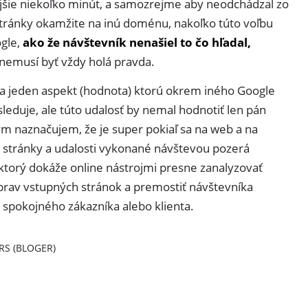
jšie niekoľko minút, a samozrejme aby neodchádzal zo
stránky okamžite na inú doménu, nakoľko túto voľbu
gle,
ako že návštevník nenašiel to čo hľadal,
nemusí byť vždy holá pravda.
iba jeden aspekt (hodnota) ktorú okrem iného Google
sleduje, ale túto udalosť by nemal hodnotiť len pán
m naznačujem, že je super pokiaľ sa na web a na
 stránky a udalosti vykonané návštevou pozerá
ktorý dokáže online nástrojmi presne zanalyzovať
prav vstupných stránok a premostiť návštevníka
 spokojného zákazníka alebo klienta.
RS (BLOGER)