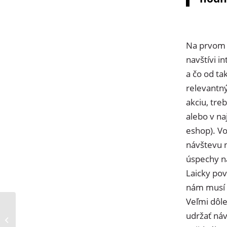
Na prvom 
navštívi i
a čo od t
relevantn
akciu, treb
alebo v na
eshop). V
návštevu n
úspechy n
Laicky pov
nám musí i
Veľmi dôle
udržať náv
Novinka Pripomienky
do kalendára